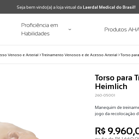
Seja bem vindo(a) a loja virtual da
Laerdal Medical do Brasil!
Proficiência em
Produtos AH
Habilidades
sso Venoso e Arterial
Treinamento Venosos e de Acesso Arterial
Torso par
Torso para 
Heimlich
260-05001
Manequim de treiname
jogo da recolocação da
R$ 9.960,
ou
6x
de
R$ 1.660,