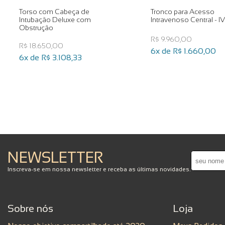
Torso com Cabeça de
Tronco para Acesso
Intubação Deluxe com
Intravenoso Central - I
Obstrução
R$ 9.960,00
R$ 18.650,00
6x de
R$ 1.660,00
6x de
R$ 3.108,33
NEWSLETTER
Inscreva-se em nossa newsletter e receba as últimas novidades.
Sobre nós
Loja