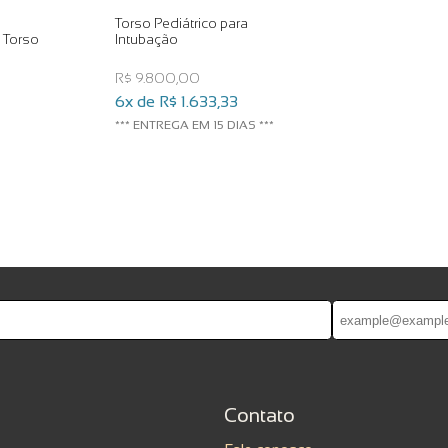
Torso Pediátrico para
V Torso
Intubação
R$ 9.800,00
6x de
R$ 1.633,33
*** ENTREGA EM 15 DIAS ***
Contato