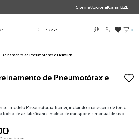
Site institucional
Canal B2B
A
Cursos
0
a Treinamento de Pneumotórax e Heimlich
Treinamento de Pneumotórax e
nto, modelo Pneumotorax Trainer, incluindo manequim de torso,
 bolsa de ar, lubrificante, maleta de transporte e manual de uso.
00
00
sem juros