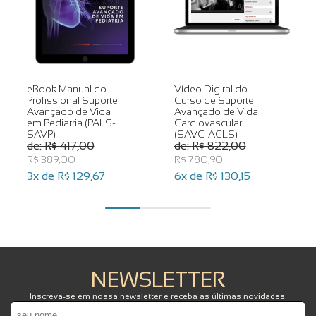
eBook Manual do
Vídeo Digital do
Profissional Suporte
Curso de Suporte
Avançado de Vida
Avançado de Vida
em Pediatria (PALS-
Cardiovascular
SAVP)
(SAVC-ACLS)
R$ 417,00
R$ 822,00
R$ 389,00
R$ 780,90
3x de
R$ 129,67
6x de
R$ 130,15
NEWSLETTER
Inscreva-se em nossa newsletter e receba as últimas novidades.