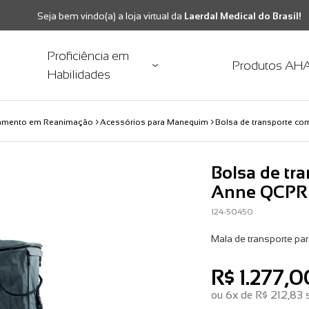
Seja bem vindo(a) a loja virtual da
Laerdal Medical do Brasil!
Proficiência em
Produtos AH
Habilidades
namento em Reanimação
Acessórios para Manequim
Bolsa de transporte co
Bolsa de tra
Anne QCPR 
124-50450
Mala de transporte pa
R$ 1.277,0
ou
6x
de
R$ 212,83
s