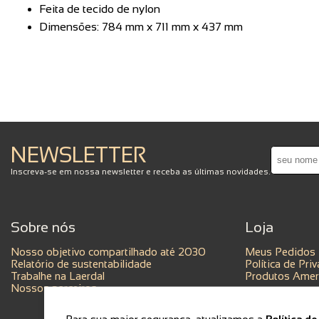
Feita de tecido de nylon
Dimensões: 784 mm x 711 mm x 437 mm
NEWSLETTER
Inscreva-se em nossa newsletter e receba as últimas novidades.
Sobre nós
Loja
Nosso objetivo compartilhado até 2030
Meus Pedidos
Relatório de sustentabilidade
Política de Pri
Trabalhe na Laerdal
Produtos Ameri
Nossos parceiros
Para sua maior segurança, atualizamos a
Política d