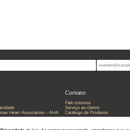
Contato
Fale conosco
vacidade
Serviço ao cliente
can Heart Association - AHA
Catálogo de Produtos
e Privacidade
da loja. Ao continuar navegando, entendemos que voc