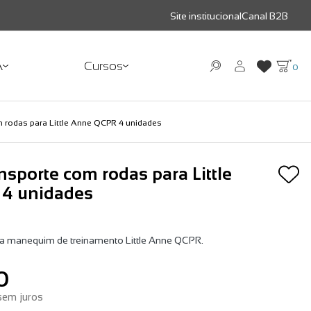
Site institucional
Canal B2B
A
Cursos
0
m rodas para Little Anne QCPR 4 unidades
nsporte com rodas para Little
4 unidades
ra manequim de treinamento Little Anne QCPR.
0
em juros